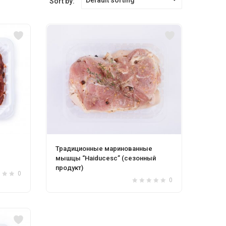
Sort by:
Urechiușe de porc
Costiț
0
0
Традиционные маринованные
мышцы “Haiducesc” (сезонный
продукт)
0
0