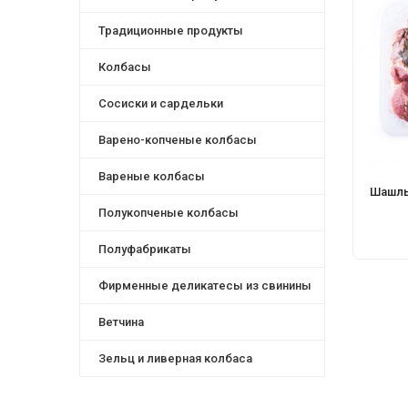
Традиционные продукты
Колбасы
Сосиски и сардельки
Варено-копченые колбасы
Вареные колбасы
Шашлы
Полукопченые колбасы
Полуфабрикаты
Фирменные деликатесы из свинины
Ветчина
Зельц и ливерная колбаса