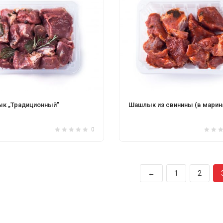
к „Традиционный”
Шашлык из свинины (в марин
0
←
1
2