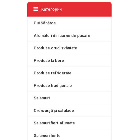
Категории
Pui Sănătos
Afumături din carne de pasăre
Produse crud-zvântate
Produse la bere
Produse refrigerate
Produse tradiționale
Salamuri
Crenvurști și safalade
Salamuri fiert-afumate
Salamuri fierte