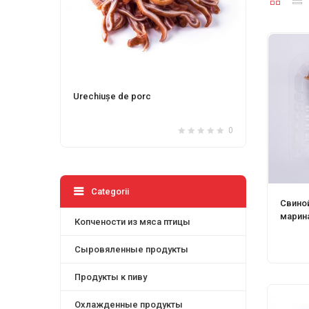
Costiță de porc fiert-afumată
Salam 
0
0
Categorii
Свино
марин
Копчености из мяса птицы
Сыровяленные продукты
Продукты к пиву
Охлажденные продукты