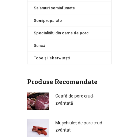
Salamuri semiafumate
Semipreparate
Specialități din carne de porc
Șuncă
Tobe și leberwurști
Produse Recomandate
Ceafă de porc crud-
zvântată
Mușchiuleț de porc crud-
zvântat