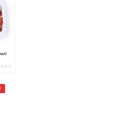
аде)
0
3