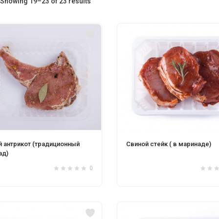
Showing 19–23 of 23 results
Vânătoresc
Sticks de vită
0
й антрикот (традиционный
Свиной стейк ( в маринаде)
ад)
0