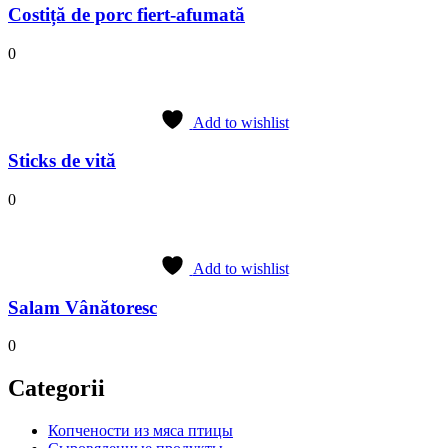
Costiță de porc fiert-afumată
0
Add to wishlist
Sticks de vită
0
Add to wishlist
Salam Vânătoresc
0
Categorii
Копчености из мяса птицы