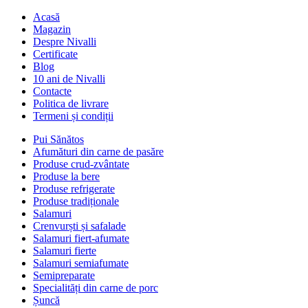
Acasă
Magazin
Despre Nivalli
Certificate
Blog
10 ani de Nivalli
Contacte
Politica de livrare
Termeni și condiții
Pui Sănătos
Afumături din carne de pasăre
Produse crud-zvântate
Produse la bere
Produse refrigerate
Produse tradiționale
Salamuri
Crenvurști și safalade
Salamuri fiert-afumate
Salamuri fierte
Salamuri semiafumate
Semipreparate
Specialități din carne de porc
Șuncă