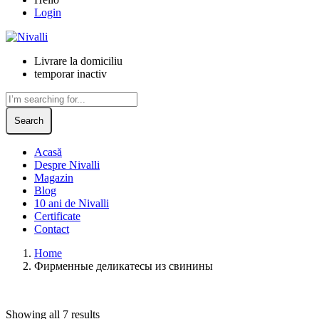
Login
Livrare la domiciliu
temporar inactiv
Search
Acasă
Despre Nivalli
Magazin
Blog
10 ani de Nivalli
Certificate
Contact
Home
Фирменные деликатесы из свинины
Showing all 7 results