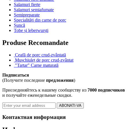
Salamuri fierte
Salamuri semiafumate
Semipreparate
Specialități din carne de porc
Șuncă
Tobe și leberwurști
Produse Recomandate
Ceafă de porc crud-zvântată
Mușchiuleț de porc crud-zvântat
"Tartar" Carne maturată
Подписаться
(Получите последние
предложения
)
Присоединяйтесь к нашему сообществу из
7000 подписчиков
и получайте еженедельные скидки.
Контактная информация