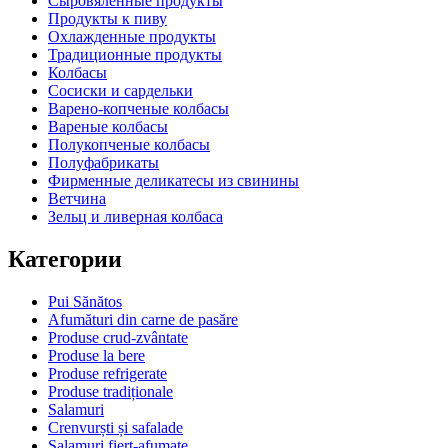
Сыровяленные продукты
Продукты к пиву
Охлажденные продукты
Традиционные продукты
Колбасы
Сосиски и сардельки
Варено-копченые колбасы
Вареные колбасы
Полукопченые колбасы
Полуфабрикаты
Фирменные деликатесы из свинины
Ветчина
Зельц и ливерная колбаса
Категории
Pui Sănătos
Afumături din carne de pasăre
Produse crud-zvântate
Produse la bere
Produse refrigerate
Produse tradiționale
Salamuri
Crenvurști și safalade
Salamuri fiert-afumate