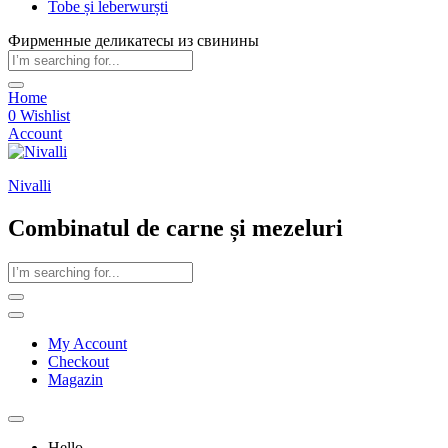
Tobe și leberwurști
Фирменные деликатесы из свинины
Home
0
Wishlist
Account
Nivalli
Combinatul de carne și mezeluri
My Account
Checkout
Magazin
Hello